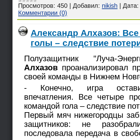
Просмотров:
450
|
Добавил:
nikish
|
Дата:
Комментарии (0)
Александр Алхазов: Вс
голы – следствие потер
Полузащитник "Луча-Эне
Алхазов
проанализировал п
своей команды в Нижнем Новг
- Конечно, игра остав
впечатления. Все четыре п
командой гола – следствие по
Первый мяч нижегородцы заб
защитников: не разобрал
последовала передача в своб