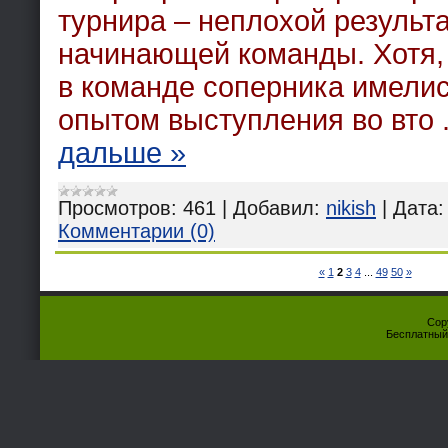
турнира – неплохой результ
начинающей команды. Хотя, 
в команде соперника имелис
опытом выступления во вто
дальше »
Просмотров:
461
|
Добавил:
nikish
|
Дата:
Комментарии (0)
«
1
2
3
4
...
49
50
»
Cop
Бесплатны