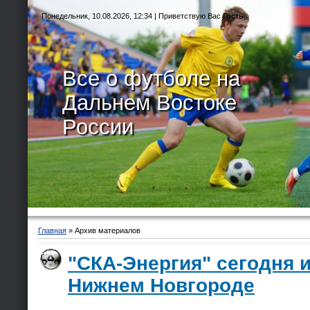
Понедельник, 10.08.2026, 12:34 |
Приветствую Вас
Гость
Все о футболе на
Дальнем Востоке
России
Главная
»
Архив материалов
"СКА-Энергия" сегодня и
Нижнем Новгороде