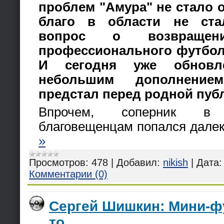
проблем "Амура" не стало о
благо в области не ста
вопрос о возвраще
профессионального футбол
И сегодня уже обнов
небольшим дополнени
предстал перед родной пуб
Впрочем, соперник в
благовещенцам попался дале
»
Просмотров:
478
|
Добавил:
nikish
|
Дата:
Комментарии (0)
Сергей Шишкин: Мини-фу
то