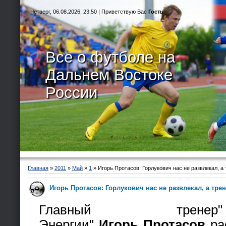
Четверг, 06.08.2026, 23:50 |
Приветствую Вас
Гость
Все о футболе на
Дальнем Востоке
России
Главная
»
2011
»
Май
»
1
» Игорь Протасов: Горлукович нас не развлекал, а
Игорь Протасов: Горлукович нас не развлекал, а тр
Главный трен
Энергии"
Игорь
Протасов
рас