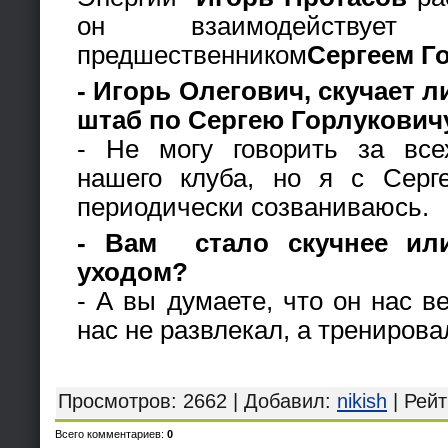
он взаимодейству
предшественником
Сергеем Г
- Игорь Олегович, скучает 
штаб по Сергею Горлукови
- Не могу говорить за все
нашего клуба, но я с Серг
периодически созваниваюсь.
- Вам стало скучнее или
уходом?
- А вы думаете, что он нас в
нас не развлекал, а тренирова
Просмотров
: 2662 |
Добавил
:
nikish
|
Рейт
Всего комментариев
:
0